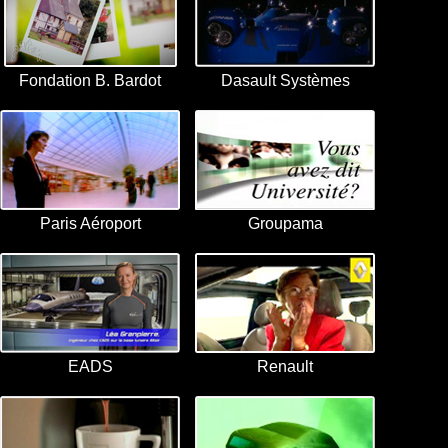
Fondation B. Bardot
Dasault Systèmes
Paris Aéroport
Groupama
EADS
Renault