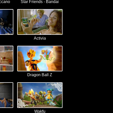
ccano
Star Friends - Bandai
Activia
Dragon Ball Z
Wakfu