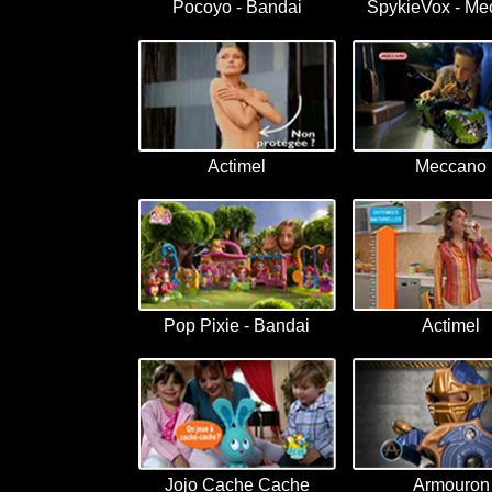
Pocoyo - Bandai
SpykieVox - Me
Actimel
Meccano
Pop Pixie - Bandai
Actimel
Jojo Cache Cache
Armouron